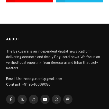
ABOUT
The Begusarai is an independent digital news platform
delivering accurate and timely Begusarai news. We focus on
verified local reporting from Begusarai and Bihar that truly
matters.
Email Us:
thebegusarai@gmail.com
Contact:
+91 9546069080
Facebook
X
Instagram
YouTube
WhatsApp
Threads
(Twitter)