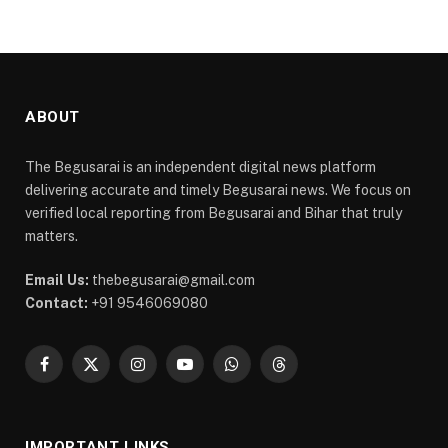
ABOUT
The Begusarai is an independent digital news platform
delivering accurate and timely Begusarai news. We focus on
verified local reporting from Begusarai and Bihar that truly
matters.
Email Us:
thebegusarai@gmail.com
Contact:
+91 9546069080
Facebook
X
Instagram
YouTube
WhatsApp
Threads
(Twitter)
IMPORTANT LINKS