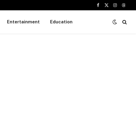
Facebook
X
Instagram
Threa
(Twitter)
Entertainment
Education