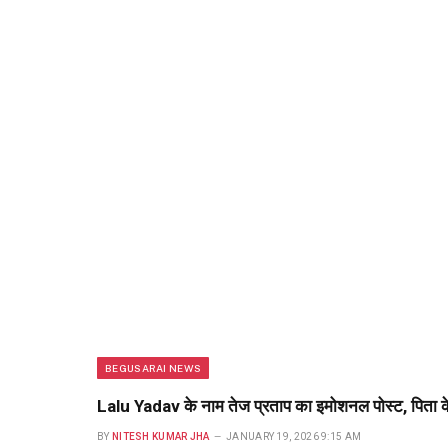
BEGUSARAI NEWS
Lalu Yadav के नाम तेज प्रताप का इमोशनल पोस्ट, प‍िता के
BY
NITESH KUMAR JHA
JANUARY 19, 2026 9:15 AM