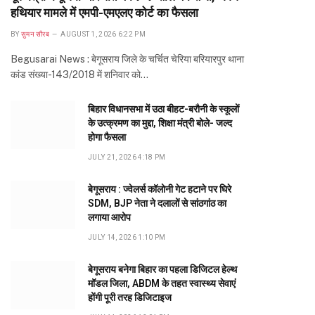
हथियार मामले में एमपी-एमएलए कोर्ट का फैसला
BY
सुमन सौरब
AUGUST 1, 2026 6:22 PM
Begusarai News : बेगूसराय जिले के चर्चित चेरिया बरियारपुर थाना
कांड संख्या-143/2018 में शनिवार को…
बिहार विधानसभा में उठा बीहट-बरौनी के स्कूलों
के उत्क्रमण का मुद्दा, शिक्षा मंत्री बोले- जल्द
होगा फैसला
JULY 21, 2026 4:18 PM
बेगूसराय : ज्वेलर्स कॉलोनी गेट हटाने पर घिरे
SDM, BJP नेता ने दलालों से सांठगांठ का
लगाया आरोप
JULY 14, 2026 1:10 PM
बेगूसराय बनेगा बिहार का पहला डिजिटल हेल्थ
मॉडल जिला, ABDM के तहत स्वास्थ्य सेवाएं
होंगी पूरी तरह डिजिटाइज