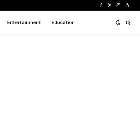
Facebook
X
Instagram
Threa
(Twitter)
Entertainment
Education
gram