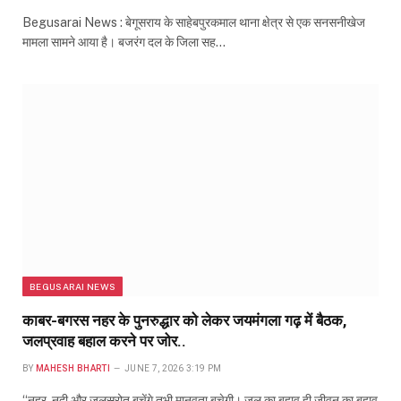
Begusarai News : बेगूसराय के साहेबपुरकमाल थाना क्षेत्र से एक सनसनीखेज
मामला सामने आया है। बजरंग दल के जिला सह…
BEGUSARAI NEWS
काबर-बगरस नहर के पुनरुद्धार को लेकर जयमंगला गढ़ में बैठक,
जलप्रवाह बहाल करने पर जोर..
BY
MAHESH BHARTI
JUNE 7, 2026 3:19 PM
“नहर, नदी और जलस्रोत बचेंगे तभी मानवता बचेगी। जल का बहाव ही जीवन का बहाव