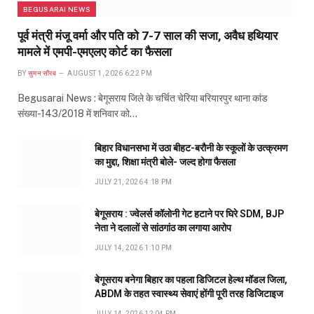
BEGUSARAI NEWS
पूर्व मंत्री मंजू वर्मा और पति को 7-7 साल की सजा, अवैध हथियार
मामले में एमपी-एमएलए कोर्ट का फैसला
BY
सुमन सौरब
AUGUST 1, 2026 6:22 PM
Begusarai News : बेगूसराय जिले के चर्चित चेरिया बरियारपुर थाना कांड
संख्या-143/2018 में शनिवार को…
बिहार विधानसभा में उठा बीहट-बरौनी के स्कूलों के उत्क्रमण
का मुद्दा, शिक्षा मंत्री बोले- जल्द होगा फैसला
JULY 21, 2026 4:18 PM
बेगूसराय : ज्वेलर्स कॉलोनी गेट हटाने पर घिरे SDM, BJP
नेता ने दलालों से सांठगांठ का लगाया आरोप
JULY 14, 2026 1:10 PM
बेगूसराय बनेगा बिहार का पहला डिजिटल हेल्थ मॉडल जिला,
ABDM के तहत स्वास्थ्य सेवाएं होंगी पूरी तरह डिजिटाइज
JULY 14, 2026 12:04 PM