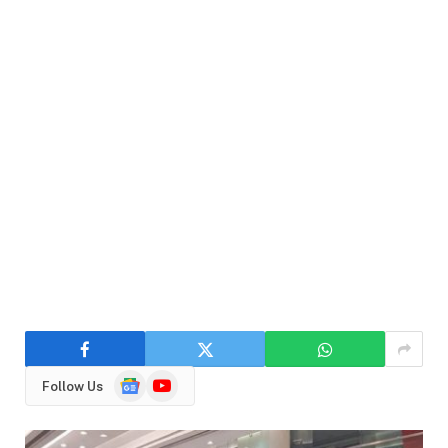
Google
YouTube
Follow Us
News