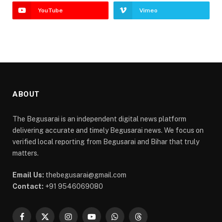
YouTube
Vimeo
ABOUT
The Begusarai is an independent digital news platform
delivering accurate and timely Begusarai news. We focus on
verified local reporting from Begusarai and Bihar that truly
matters.
Email Us:
thebegusarai@gmail.com
Contact:
+91 9546069080
Facebook
X
Instagram
YouTube
WhatsApp
Threads