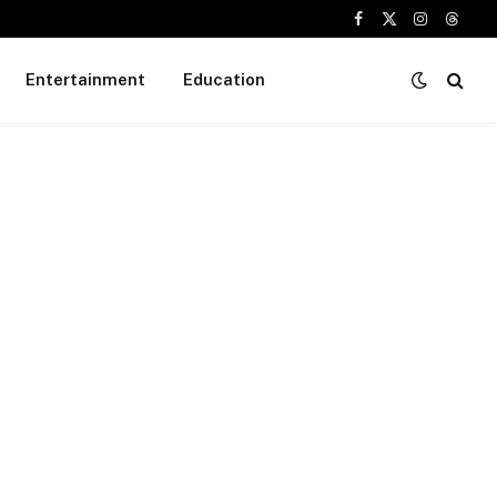
Facebook
X
Instagram
Threa
(Twitter)
Entertainment
Education