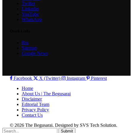
Twitter
Linkedin
YouTube
WhatsApp
Quick Links
Rss
Sitemap
Google News
Facebook
X (Twitter)
Instagram
Pinterest
Home
About Us | The Begusarai
Disclaimer
Editorial Team
Privacy Policy
Contact Us
© 2026 The Begusarai. Designed by SVS Tech Solution.
Submit