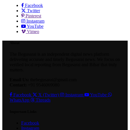
Facebook
Twitter
Pinterest
Instagram
YouTube
Vimeo
About
The Begusarai is an independent digital news platform
delivering accurate and timely Begusarai news. We focus on
verified local reporting from Begusarai and Bihar that truly
matters.
Email Us:
thebegusarai@gmail.com
Contact:
+91 9546069080
Facebook
X (Twitter)
Instagram
YouTube
WhatsApp
Threads
Important Links
Facebook
Instagram