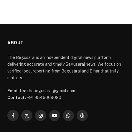
ABOUT
The Begusarai is an independent digital news platform
delivering accurate and timely Begusarai news. We focus on
verified local reporting from Begusarai and Bihar that truly
matters.
Email Us:
thebegusarai@gmail.com
Contact:
+91 9546069080
Facebook
X
Instagram
YouTube
WhatsApp
Threads
(Twitter)