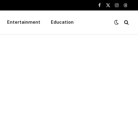
Facebook
X
Instagram
Threa
(Twitter)
Entertainment
Education