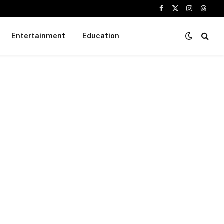
Facebook
X
Instagram
Threa
(Twitter)
Entertainment
Education