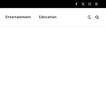
Facebook
X
Instagram
Threa
(Twitter)
Entertainment
Education