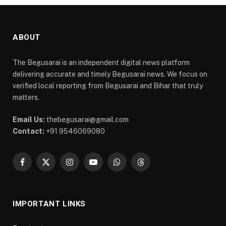
ABOUT
The Begusarai is an independent digital news platform
delivering accurate and timely Begusarai news. We focus on
verified local reporting from Begusarai and Bihar that truly
matters.
Email Us:
thebegusarai@gmail.com
Contact:
+91 9546069080
Facebook
X
Instagram
YouTube
WhatsApp
Threads
(Twitter)
IMPORTANT LINKS