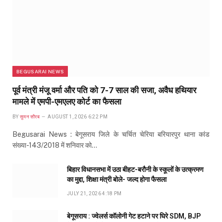
BEGUSARAI NEWS
पूर्व मंत्री मंजू वर्मा और पति को 7-7 साल की सजा, अवैध हथियार
मामले में एमपी-एमएलए कोर्ट का फैसला
BY
सुमन सौरब
AUGUST 1, 2026 6:22 PM
Begusarai News : बेगूसराय जिले के चर्चित चेरिया बरियारपुर थाना कांड
संख्या-143/2018 में शनिवार को…
बिहार विधानसभा में उठा बीहट-बरौनी के स्कूलों के उत्क्रमण
का मुद्दा, शिक्षा मंत्री बोले- जल्द होगा फैसला
JULY 21, 2026 4:18 PM
बेगूसराय : ज्वेलर्स कॉलोनी गेट हटाने पर घिरे SDM, BJP