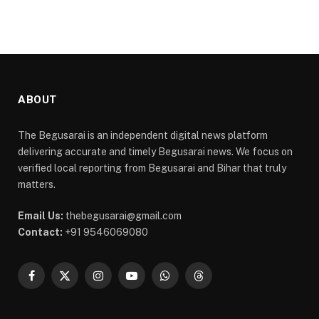
ABOUT
The Begusarai is an independent digital news platform
delivering accurate and timely Begusarai news. We focus on
verified local reporting from Begusarai and Bihar that truly
matters.
Email Us:
thebegusarai@gmail.com
Contact:
+91 9546069080
Facebook
X
Instagram
YouTube
WhatsApp
Threads
(Twitter)