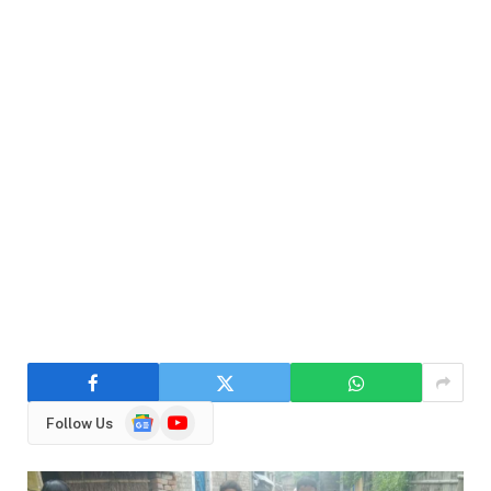
Google
YouTube
Follow Us
News