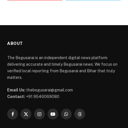
ABOUT
The Begusarai is an independent digital news platform
delivering accurate and timely Begusarai news. We focus on
verified local reporting from Begusarai and Bihar that truly
matters.
Email Us:
thebegusarai@gmail.com
Contact:
+91 9546069080
Facebook
X
Instagram
YouTube
WhatsApp
Threads
(Twitter)