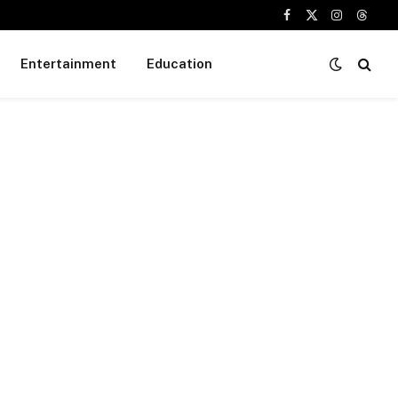
Facebook
X
Instagram
Threa
(Twitter)
Entertainment
Education