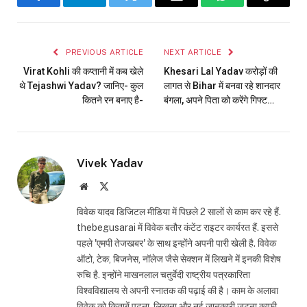
Facebook
Telegram
Twitter
Email
WhatsApp
Copy
Link
PREVIOUS ARTICLE
NEXT ARTICLE
Virat Kohli की कप्तानी में कब खेले
Khesari Lal Yadav करोड़ों की
थे Tejashwi Yadav? जानिए- कुल
लागत से Bihar में बनवा रहे शानदार
कितने रन बनाए है-
बंगला, अपने पिता को करेंगे गिफ्ट…
Vivek Yadav
Website
X
(Twitter)
विवेक यादव डिजिटल मीडिया में पिछले 2 सालों से काम कर रहे हैं.
thebegusarai में विवेक बतौर कंटेंट राइटर कार्यरत हैं. इससे
पहले 'एमपी तेजखबर' के साथ इन्होंने अपनी पारी खेली है. विवेक
ऑटो, टेक, बिजनेस, नॉलेज जैसे सेक्शन में लिखने में इनकी विशेष
रुचि है. इन्होंने माखनलाल चतुर्वेदी राष्ट्रीय पत्रकारिता
विश्वविद्यालय से अपनी स्नातक की पढ़ाई की है। काम के अलावा
विवेक को किताबें पढ़ना, लिखना और नई जानकारी जुटना काफी