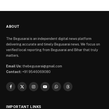
ABOUT
The Begusarai is an independent digital news platform
delivering accurate and timely Begusarai news. We focus on
verified local reporting from Begusarai and Bihar that truly
matters.
Email Us:
thebegusarai@gmail.com
Contact:
+91 9546069080
Facebook
X
Instagram
YouTube
WhatsApp
Threads
(Twitter)
IMPORTANT LINKS