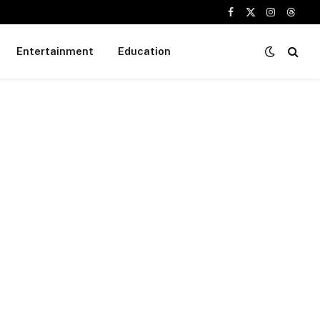
Facebook
X
Instagram
Threa
(Twitter)
Entertainment
Education