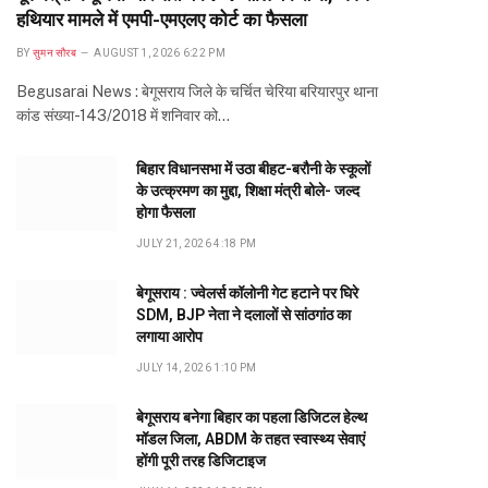
हथियार मामले में एमपी-एमएलए कोर्ट का फैसला
BY
सुमन सौरब
AUGUST 1, 2026 6:22 PM
Begusarai News : बेगूसराय जिले के चर्चित चेरिया बरियारपुर थाना
कांड संख्या-143/2018 में शनिवार को…
बिहार विधानसभा में उठा बीहट-बरौनी के स्कूलों
के उत्क्रमण का मुद्दा, शिक्षा मंत्री बोले- जल्द
होगा फैसला
JULY 21, 2026 4:18 PM
बेगूसराय : ज्वेलर्स कॉलोनी गेट हटाने पर घिरे
SDM, BJP नेता ने दलालों से सांठगांठ का
लगाया आरोप
JULY 14, 2026 1:10 PM
बेगूसराय बनेगा बिहार का पहला डिजिटल हेल्थ
मॉडल जिला, ABDM के तहत स्वास्थ्य सेवाएं
होंगी पूरी तरह डिजिटाइज