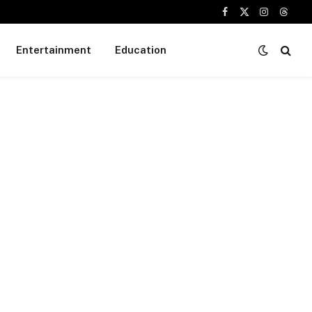
Facebook
X
Instagram
Threa
(Twitter)
Entertainment
Education
ter)