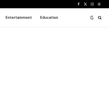
Facebook
X
Instagram
Threa
(Twitter)
Entertainment
Education