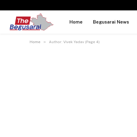
Home
Begusarai News
»
Home
Author: Vivek Yadav (Page 4)