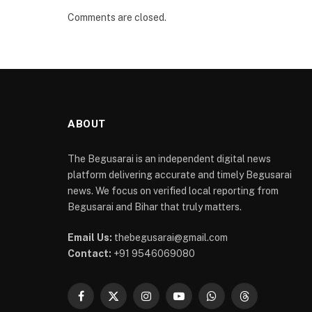
Comments are closed.
ABOUT
The Begusarai is an independent digital news
platform delivering accurate and timely Begusarai
news. We focus on verified local reporting from
Begusarai and Bihar that truly matters.
Email Us:
thebegusarai@gmail.com
Contact:
+91 9546069080
Facebook
X
Instagram
YouTube
WhatsApp
Threads