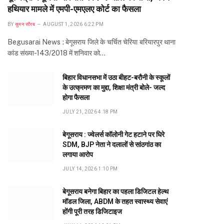
हथियार मामले में एमपी-एमएलए कोर्ट का फैसला
BY
सुमन सौरब
AUGUST 1, 2026 6:22 PM
Begusarai News : बेगूसराय जिले के चर्चित चेरिया बरियारपुर थाना
कांड संख्या-143/2018 में शनिवार को…
बिहार विधानसभा में उठा बीहट-बरौनी के स्कूलों
के उत्क्रमण का मुद्दा, शिक्षा मंत्री बोले- जल्द
होगा फैसला
JULY 21, 2026 4:18 PM
बेगूसराय : ज्वेलर्स कॉलोनी गेट हटाने पर घिरे
SDM, BJP नेता ने दलालों से सांठगांठ का
लगाया आरोप
JULY 14, 2026 1:10 PM
बेगूसराय बनेगा बिहार का पहला डिजिटल हेल्थ
मॉडल जिला, ABDM के तहत स्वास्थ्य सेवाएं
होंगी पूरी तरह डिजिटाइज