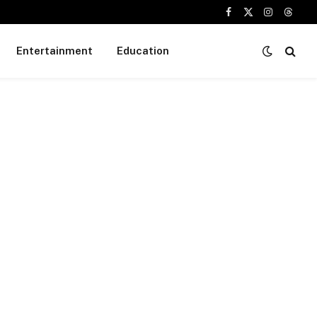
Facebook
X
Instagram
Threa
(Twitter)
Entertainment
Education