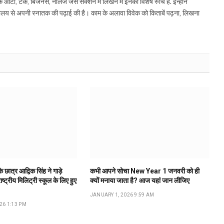
 ऑटो, टेक, बिजनेस, नॉलेज जैसे सेक्शन में लिखने में इनकी विशेष रुचि है. इन्होंने
द्यालय से अपनी स्नातक की पढ़ाई की है। काम के अलावा विवेक को किताबें पढ़ना, लिखना
 छात्र आद्विक सिंह ने गाड़े
कभी आपने सोचा New Year 1 जनवरी को ही
ष्ट्रीय मिलिट्री स्कूल के लिए हुए
क्यों मनाया जाता है? आज यहां जान लीजिए
JANUARY 1, 2026 9:59 AM
26 1:13 PM