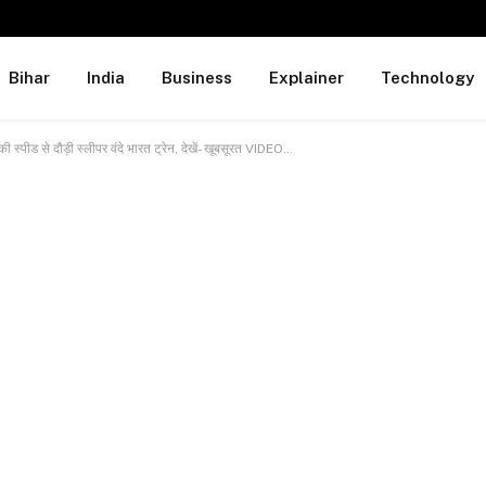
Bihar
India
Business
Explainer
Technology
ीड से दौड़ी स्लीपर वंदे भारत ट्रेन, देखें- खूबसूरत VIDEO…