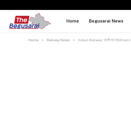
Home
Begusarai News
»
»
Home
Railway News
Indian Railway: पटरी पर 115Kmph की स्प