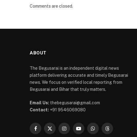
Comments are closed.
ABOUT
The Begusarai is an independent digital news
platform delivering accurate and timely Begusarai
news. We focus on verified local reporting from
Begusarai and Bihar that truly matters.
Email Us:
thebegusarai@gmail.com
Contact:
+91 9546069080
Facebook
X
Instagram
YouTube
WhatsApp
Threads