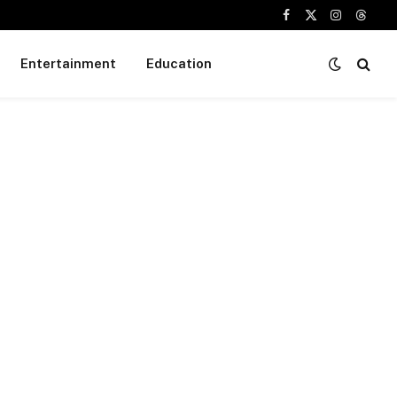
Facebook
X
Instagram
Threa
(Twitter)
Entertainment
Education