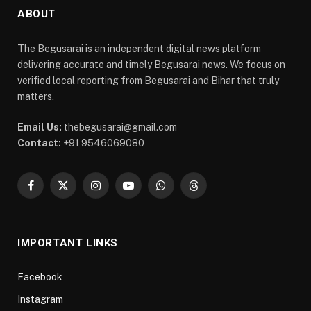
ABOUT
The Begusarai is an independent digital news platform
delivering accurate and timely Begusarai news. We focus on
verified local reporting from Begusarai and Bihar that truly
matters.
Email Us:
thebegusarai@gmail.com
Contact:
+91 9546069080
Facebook
X
Instagram
YouTube
WhatsApp
Threads
(Twitter)
IMPORTANT LINKS
Facebook
Instagram