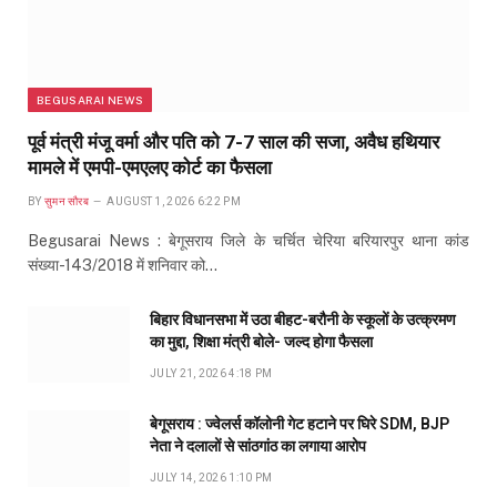
BEGUSARAI NEWS
पूर्व मंत्री मंजू वर्मा और पति को 7-7 साल की सजा, अवैध हथियार
मामले में एमपी-एमएलए कोर्ट का फैसला
BY
सुमन सौरब
AUGUST 1, 2026 6:22 PM
Begusarai News : बेगूसराय जिले के चर्चित चेरिया बरियारपुर थाना कांड
संख्या-143/2018 में शनिवार को…
बिहार विधानसभा में उठा बीहट-बरौनी के स्कूलों के उत्क्रमण
का मुद्दा, शिक्षा मंत्री बोले- जल्द होगा फैसला
JULY 21, 2026 4:18 PM
बेगूसराय : ज्वेलर्स कॉलोनी गेट हटाने पर घिरे SDM, BJP
नेता ने दलालों से सांठगांठ का लगाया आरोप
JULY 14, 2026 1:10 PM