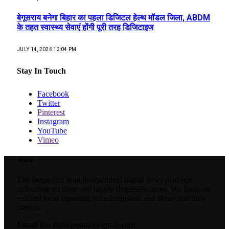
बेगूसराय बनेगा बिहार का पहला डिजिटल हेल्थ मॉडल जिला, ABDM
के तहत स्वास्थ्य सेवाएं होंगी पूरी तरह डिजिटाइज
JULY 14, 2026 12:04 PM
Stay In Touch
Facebook
Twitter
Pinterest
Instagram
YouTube
Vimeo
About
The Begusarai is an independent digital news platform
delivering accurate and timely Begusarai news. We focus on
verified local reporting from Begusarai and Bihar that truly
matters.
Email Us:
thebegusarai@gmail.com