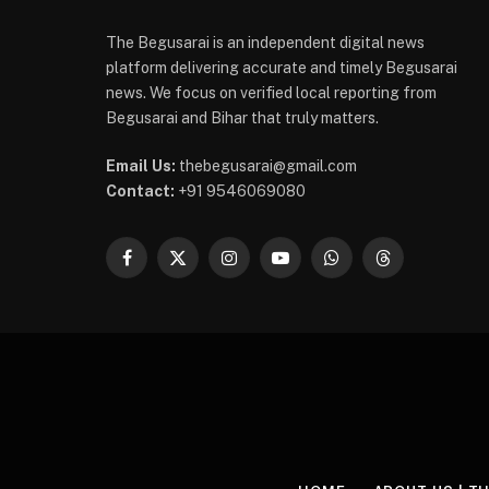
The Begusarai is an independent digital news
platform delivering accurate and timely Begusarai
news. We focus on verified local reporting from
Begusarai and Bihar that truly matters.
Email Us:
thebegusarai@gmail.com
Contact:
+91 9546069080
Facebook
X
Instagram
YouTube
WhatsApp
Threads
(Twitter)