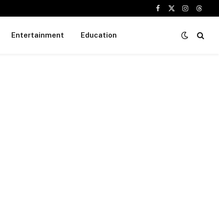
Facebook
X
Instagram
Threa
(Twitter)
Entertainment
Education