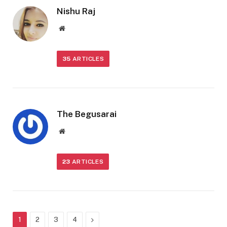
Nishu Raj
Website
35
ARTICLES
The Begusarai
Website
23
ARTICLES
Next
1
2
3
4