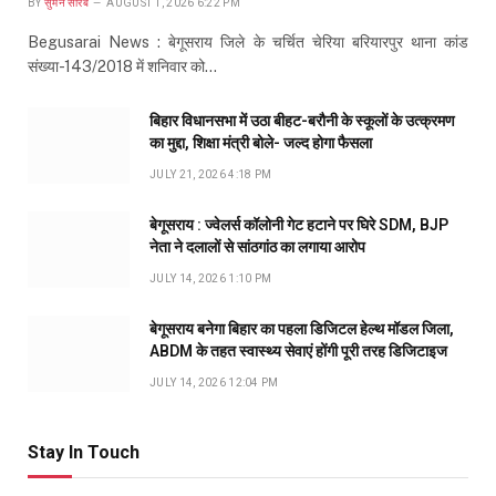
BY
सुमन सौरब
AUGUST 1, 2026 6:22 PM
Begusarai News : बेगूसराय जिले के चर्चित चेरिया बरियारपुर थाना कांड
संख्या-143/2018 में शनिवार को…
बिहार विधानसभा में उठा बीहट-बरौनी के स्कूलों के उत्क्रमण
का मुद्दा, शिक्षा मंत्री बोले- जल्द होगा फैसला
JULY 21, 2026 4:18 PM
बेगूसराय : ज्वेलर्स कॉलोनी गेट हटाने पर घिरे SDM, BJP
नेता ने दलालों से सांठगांठ का लगाया आरोप
JULY 14, 2026 1:10 PM
बेगूसराय बनेगा बिहार का पहला डिजिटल हेल्थ मॉडल जिला,
ABDM के तहत स्वास्थ्य सेवाएं होंगी पूरी तरह डिजिटाइज
JULY 14, 2026 12:04 PM
Stay In Touch