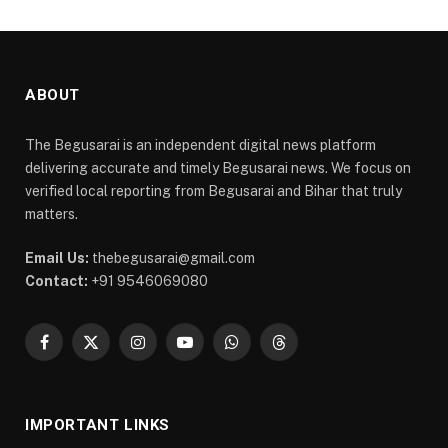
ABOUT
The Begusarai is an independent digital news platform
delivering accurate and timely Begusarai news. We focus on
verified local reporting from Begusarai and Bihar that truly
matters.
Email Us:
thebegusarai@gmail.com
Contact:
+91 9546069080
Facebook
X
Instagram
YouTube
WhatsApp
Threads
(Twitter)
IMPORTANT LINKS