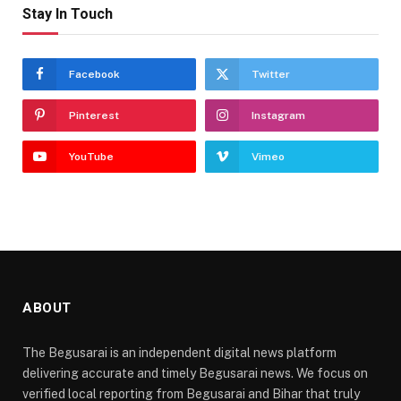
Stay In Touch
Facebook
Twitter
Pinterest
Instagram
YouTube
Vimeo
ABOUT
The Begusarai is an independent digital news platform
delivering accurate and timely Begusarai news. We focus on
verified local reporting from Begusarai and Bihar that truly