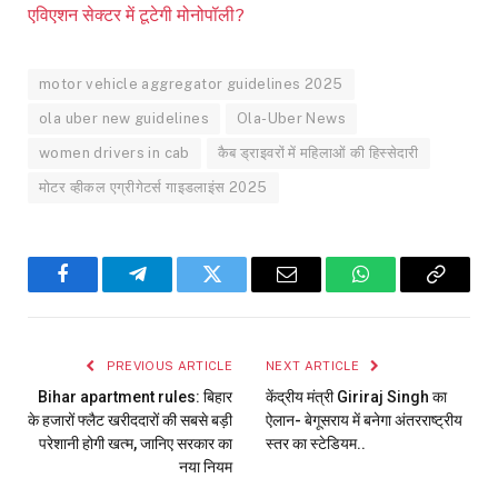
एविएशन सेक्टर में टूटेगी मोनोपॉली?
motor vehicle aggregator guidelines 2025
ola uber new guidelines
Ola-Uber News
women drivers in cab
कैब ड्राइवरों में महिलाओं की हिस्सेदारी
मोटर व्हीकल एग्रीगेटर्स गाइडलाइंस 2025
Facebook
Telegram
Twitter
Email
WhatsApp
Copy
Link
PREVIOUS ARTICLE
NEXT ARTICLE
Bihar apartment rules: बिहार
केंद्रीय मंत्री Giriraj Singh का
के हजारों फ्लैट खरीददारों की सबसे बड़ी
ऐलान- बेगूसराय में बनेगा अंतरराष्ट्रीय
परेशानी होगी खत्म, जानिए सरकार का
स्तर का स्टेडियम..
नया नियम