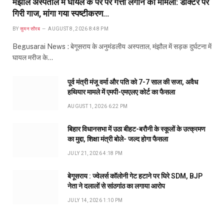
मंझौल अस्पताल में घायल के पैर पर गत्ता लगाने का मामला: डॉक्टर पर
गिरी गाज, मांगा गया स्पष्टीकरण…
BY
सुमन सौरब
AUGUST 8, 2026 8:48 PM
Begusarai News : बेगूसराय के अनुमंडलीय अस्पताल, मंझौल में सड़क दुर्घटना में
घायल मरीज के…
पूर्व मंत्री मंजू वर्मा और पति को 7-7 साल की सजा, अवैध
हथियार मामले में एमपी-एमएलए कोर्ट का फैसला
AUGUST 1, 2026 6:22 PM
बिहार विधानसभा में उठा बीहट-बरौनी के स्कूलों के उत्क्रमण
का मुद्दा, शिक्षा मंत्री बोले- जल्द होगा फैसला
JULY 21, 2026 4:18 PM
बेगूसराय : ज्वेलर्स कॉलोनी गेट हटाने पर घिरे SDM, BJP
नेता ने दलालों से सांठगांठ का लगाया आरोप
JULY 14, 2026 1:10 PM