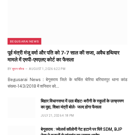
BEGUSARAI NEWS
पूर्व मंत्री मंजू वर्मा और पति को 7-7 साल की सजा, अवैध हथियार
मामले में एमपी-एमएलए कोर्ट का फैसला
BY
सुमन सौरब
AUGUST 1, 2026 6:22 PM
Begusarai News : बेगूसराय जिले के चर्चित चेरिया बरियारपुर थाना कांड
संख्या-143/2018 में शनिवार को…
बिहार विधानसभा में उठा बीहट-बरौनी के स्कूलों के उत्क्रमण
का मुद्दा, शिक्षा मंत्री बोले- जल्द होगा फैसला
JULY 21, 2026 4:18 PM
बेगूसराय : ज्वेलर्स कॉलोनी गेट हटाने पर घिरे SDM, BJP