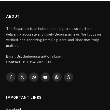
ABOUT
The Begusarai is an independent digital news platform
delivering accurate and timely Begusarai news. We focus on
verified local reporting from Begusarai and Bihar that truly
matters.
Email Us:
thebegusarai@gmail.com
Contact:
+91 9546069080
Facebook
X
Instagram
YouTube
WhatsApp
Threads
(Twitter)
IMPORTANT LINKS
Facebook