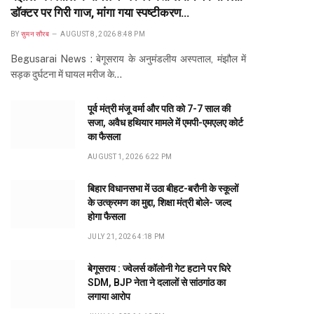
डॉक्टर पर गिरी गाज, मांगा गया स्पष्टीकरण…
BY
सुमन सौरब
AUGUST 8, 2026 8:48 PM
Begusarai News : बेगूसराय के अनुमंडलीय अस्पताल, मंझौल में
सड़क दुर्घटना में घायल मरीज के…
पूर्व मंत्री मंजू वर्मा और पति को 7-7 साल की
सजा, अवैध हथियार मामले में एमपी-एमएलए कोर्ट
का फैसला
AUGUST 1, 2026 6:22 PM
बिहार विधानसभा में उठा बीहट-बरौनी के स्कूलों
के उत्क्रमण का मुद्दा, शिक्षा मंत्री बोले- जल्द
होगा फैसला
JULY 21, 2026 4:18 PM
बेगूसराय : ज्वेलर्स कॉलोनी गेट हटाने पर घिरे
SDM, BJP नेता ने दलालों से सांठगांठ का
लगाया आरोप