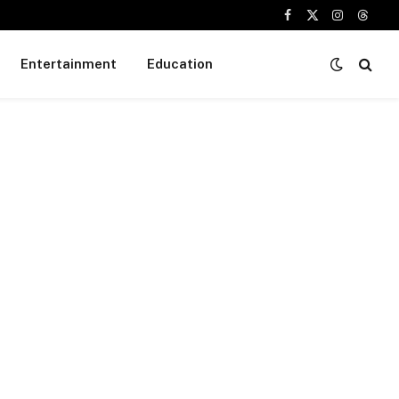
Facebook
X
Instagram
Threa
(Twitter)
Entertainment
Education