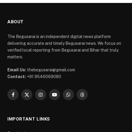
ABOUT
The Begusarai is an independent digital news platform
delivering accurate and timely Begusarai news. We focus on
verified local reporting from Begusarai and Bihar that truly
matters.
Email Us:
thebegusarai@gmail.com
Contact:
+91 9546069080
Facebook
X
Instagram
YouTube
WhatsApp
Threads
(Twitter)
IMPORTANT LINKS