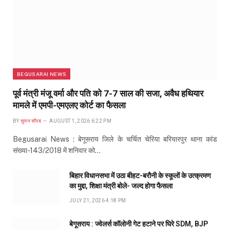
BEGUSARAI NEWS
पूर्व मंत्री मंजू वर्मा और पति को 7-7 साल की सजा, अवैध हथियार
मामले में एमपी-एमएलए कोर्ट का फैसला
BY
सुमन सौरब
AUGUST 1, 2026 6:22 PM
Begusarai News : बेगूसराय जिले के चर्चित चेरिया बरियारपुर थाना कांड
संख्या-143/2018 में शनिवार को…
बिहार विधानसभा में उठा बीहट-बरौनी के स्कूलों के उत्क्रमण
का मुद्दा, शिक्षा मंत्री बोले- जल्द होगा फैसला
JULY 21, 2026 4:18 PM
बेगूसराय : ज्वेलर्स कॉलोनी गेट हटाने पर घिरे SDM, BJP