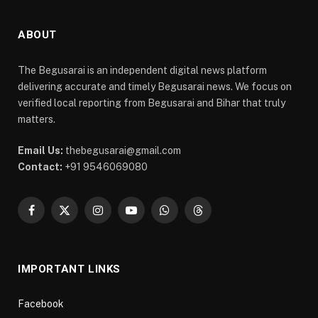
ABOUT
The Begusarai is an independent digital news platform
delivering accurate and timely Begusarai news. We focus on
verified local reporting from Begusarai and Bihar that truly
matters.
Email Us:
thebegusarai@gmail.com
Contact:
+91 9546069080
Facebook
X
Instagram
YouTube
WhatsApp
Threads
(Twitter)
IMPORTANT LINKS
Facebook