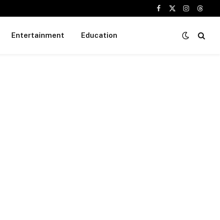
Facebook
X
Instagram
Threa
(Twitter)
Entertainment
Education