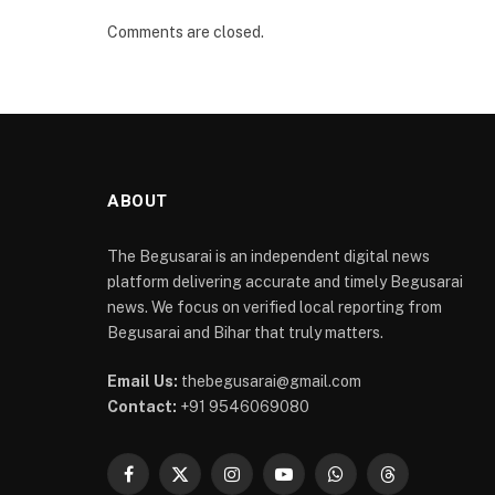
Comments are closed.
ABOUT
The Begusarai is an independent digital news
platform delivering accurate and timely Begusarai
news. We focus on verified local reporting from
Begusarai and Bihar that truly matters.
Email Us:
thebegusarai@gmail.com
Contact:
+91 9546069080
Facebook
X
Instagram
YouTube
WhatsApp
Threads