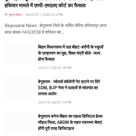
हथियार मामले में एमपी-एमएलए कोर्ट का फैसला
BY
सुमन सौरब
AUGUST 1, 2026 6:22 PM
Begusarai News : बेगूसराय जिले के चर्चित चेरिया बरियारपुर थाना
कांड संख्या-143/2018 में शनिवार को…
बिहार विधानसभा में उठा बीहट-बरौनी के स्कूलों
के उत्क्रमण का मुद्दा, शिक्षा मंत्री बोले- जल्द
होगा फैसला
JULY 21, 2026 4:18 PM
बेगूसराय : ज्वेलर्स कॉलोनी गेट हटाने पर घिरे
SDM, BJP नेता ने दलालों से सांठगांठ का
लगाया आरोप
JULY 14, 2026 1:10 PM
बेगूसराय बनेगा बिहार का पहला डिजिटल हेल्थ
मॉडल जिला, ABDM के तहत स्वास्थ्य सेवाएं
होंगी पूरी तरह डिजिटाइज