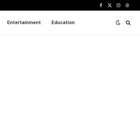
Facebook
X
Instagram
Threa
(Twitter)
Entertainment
Education