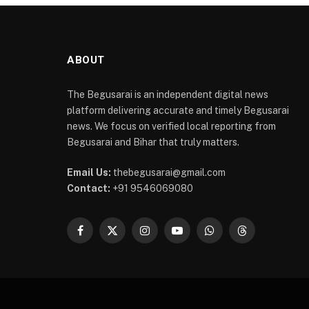
ABOUT
The Begusarai is an independent digital news
platform delivering accurate and timely Begusarai
news. We focus on verified local reporting from
Begusarai and Bihar that truly matters.
Email Us:
thebegusarai@gmail.com
Contact:
+91 9546069080
Facebook
X
Instagram
YouTube
WhatsApp
Threads
(Twitter)