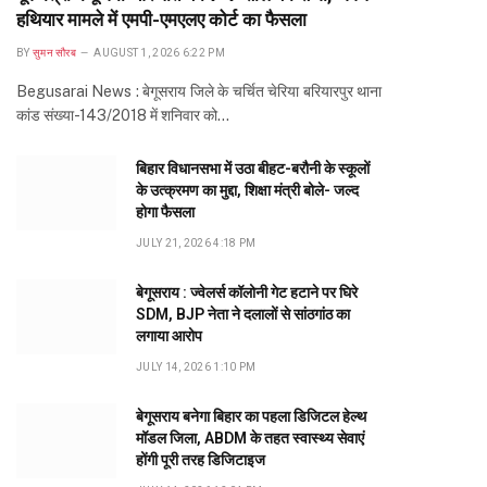
हथियार मामले में एमपी-एमएलए कोर्ट का फैसला
BY
सुमन सौरब
AUGUST 1, 2026 6:22 PM
Begusarai News : बेगूसराय जिले के चर्चित चेरिया बरियारपुर थाना
कांड संख्या-143/2018 में शनिवार को…
बिहार विधानसभा में उठा बीहट-बरौनी के स्कूलों
के उत्क्रमण का मुद्दा, शिक्षा मंत्री बोले- जल्द
होगा फैसला
JULY 21, 2026 4:18 PM
बेगूसराय : ज्वेलर्स कॉलोनी गेट हटाने पर घिरे
SDM, BJP नेता ने दलालों से सांठगांठ का
लगाया आरोप
JULY 14, 2026 1:10 PM
बेगूसराय बनेगा बिहार का पहला डिजिटल हेल्थ
मॉडल जिला, ABDM के तहत स्वास्थ्य सेवाएं
होंगी पूरी तरह डिजिटाइज