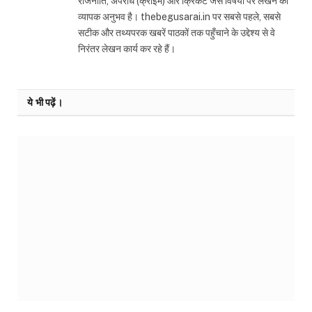
राजनीति, अपराध (क्राइम) और क्रिकेट जैसे विषयों पर लेखन का
व्यापक अनुभव है। thebegusarai.in पर सबसे पहले, सबसे
सटीक और तथ्यपरक खबरें पाठकों तक पहुँचाने के उद्देश्य से वे
निरंतर लेखन कार्य कर रहे हैं।
ये भी पढ़ें।