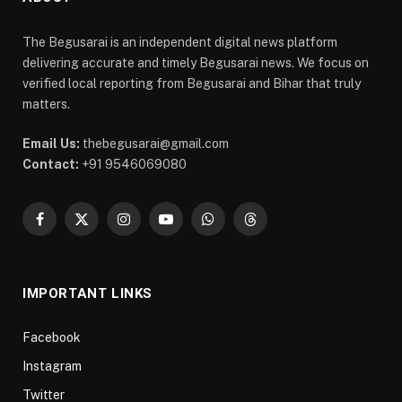
The Begusarai is an independent digital news platform
delivering accurate and timely Begusarai news. We focus on
verified local reporting from Begusarai and Bihar that truly
matters.
Email Us:
thebegusarai@gmail.com
Contact:
+91 9546069080
Facebook
X
Instagram
YouTube
WhatsApp
Threads
(Twitter)
IMPORTANT LINKS
Facebook
Instagram
Twitter