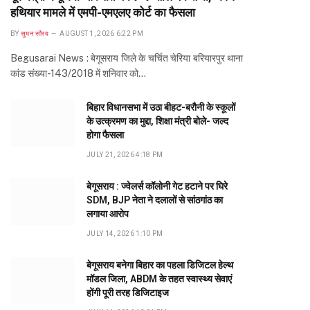
हथियार मामले में एमपी-एमएलए कोर्ट का फैसला
BY
सुमन सौरब
AUGUST 1, 2026 6:22 PM
Begusarai News : बेगूसराय जिले के चर्चित चेरिया बरियारपुर थाना
कांड संख्या-143/2018 में शनिवार को…
बिहार विधानसभा में उठा बीहट-बरौनी के स्कूलों
के उत्क्रमण का मुद्दा, शिक्षा मंत्री बोले- जल्द
होगा फैसला
JULY 21, 2026 4:18 PM
बेगूसराय : ज्वेलर्स कॉलोनी गेट हटाने पर घिरे
SDM, BJP नेता ने दलालों से सांठगांठ का
लगाया आरोप
JULY 14, 2026 1:10 PM
बेगूसराय बनेगा बिहार का पहला डिजिटल हेल्थ
मॉडल जिला, ABDM के तहत स्वास्थ्य सेवाएं
होंगी पूरी तरह डिजिटाइज