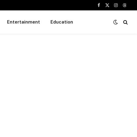
Facebook
X
Instagram
Threa
(Twitter)
Entertainment
Education