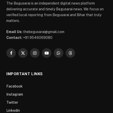
The Begusarai is an independent digital news platform
delivering accurate and timely Begusarai news. We focus on
verified local reporting from Begusarai and Bihar that truly
matters.
Email Us:
thebegusarai@gmail.com
Contact:
+91 9546069080
Facebook
X
Instagram
YouTube
WhatsApp
Threads
(Twitter)
IMPORTANT LINKS
Facebook
Instagram
Twitter
Linkedin