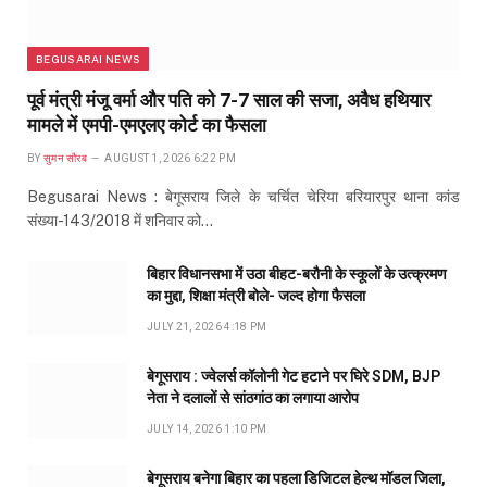
BEGUSARAI NEWS
पूर्व मंत्री मंजू वर्मा और पति को 7-7 साल की सजा, अवैध हथियार
मामले में एमपी-एमएलए कोर्ट का फैसला
BY
सुमन सौरब
AUGUST 1, 2026 6:22 PM
Begusarai News : बेगूसराय जिले के चर्चित चेरिया बरियारपुर थाना कांड
संख्या-143/2018 में शनिवार को…
बिहार विधानसभा में उठा बीहट-बरौनी के स्कूलों के उत्क्रमण
का मुद्दा, शिक्षा मंत्री बोले- जल्द होगा फैसला
JULY 21, 2026 4:18 PM
बेगूसराय : ज्वेलर्स कॉलोनी गेट हटाने पर घिरे SDM, BJP
नेता ने दलालों से सांठगांठ का लगाया आरोप
JULY 14, 2026 1:10 PM
बेगूसराय बनेगा बिहार का पहला डिजिटल हेल्थ मॉडल जिला,