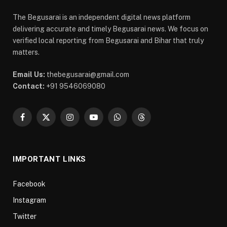
The Begusarai is an independent digital news platform
delivering accurate and timely Begusarai news. We focus on
verified local reporting from Begusarai and Bihar that truly
matters.
Email Us:
thebegusarai@gmail.com
Contact:
+91 9546069080
Facebook
X
Instagram
YouTube
WhatsApp
Threads
(Twitter)
IMPORTANT LINKS
Facebook
Instagram
Twitter