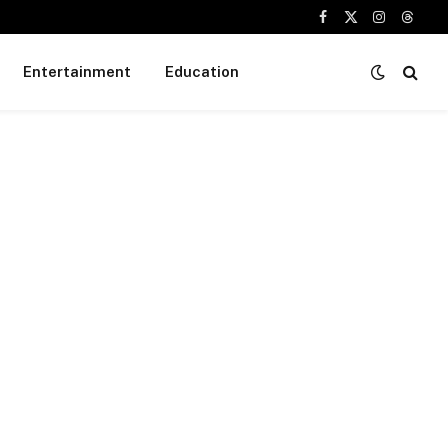
Facebook
X
Instagram
Threa
(Twitter)
Entertainment
Education