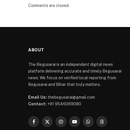
Comments are closed.
ABOUT
The Begusarai is an independent digital news
platform delivering accurate and timely Begusarai
news. We focus on verified local reporting from
Begusarai and Bihar that truly matters.
Email Us:
thebegusarai@gmail.com
Contact:
+91 9546069080
Facebook
X
Instagram
YouTube
WhatsApp
Threads