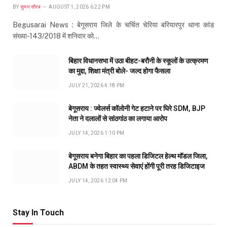
BY
सुमन सौरब
AUGUST 1, 2026 6:22 PM
Begusarai News : बेगूसराय जिले के चर्चित चेरिया बरियारपुर थाना कांड
संख्या-143/2018 में शनिवार को…
बिहार विधानसभा में उठा बीहट-बरौनी के स्कूलों के उत्क्रमण
का मुद्दा, शिक्षा मंत्री बोले- जल्द होगा फैसला
JULY 21, 2026 4:18 PM
बेगूसराय : ज्वेलर्स कॉलोनी गेट हटाने पर घिरे SDM, BJP
नेता ने दलालों से सांठगांठ का लगाया आरोप
JULY 14, 2026 1:10 PM
बेगूसराय बनेगा बिहार का पहला डिजिटल हेल्थ मॉडल जिला,
ABDM के तहत स्वास्थ्य सेवाएं होंगी पूरी तरह डिजिटाइज
JULY 14, 2026 12:04 PM
Stay In Touch