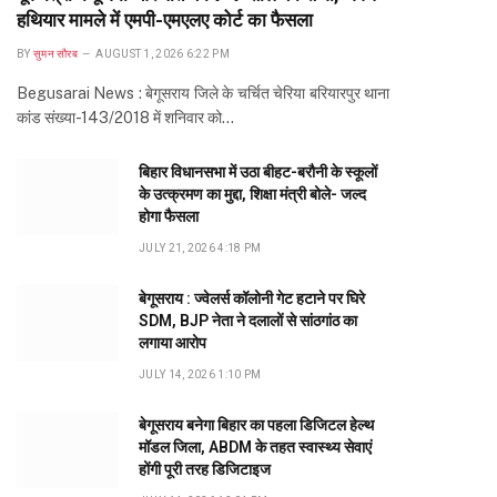
हथियार मामले में एमपी-एमएलए कोर्ट का फैसला
BY
सुमन सौरब
AUGUST 1, 2026 6:22 PM
Begusarai News : बेगूसराय जिले के चर्चित चेरिया बरियारपुर थाना
कांड संख्या-143/2018 में शनिवार को…
बिहार विधानसभा में उठा बीहट-बरौनी के स्कूलों
के उत्क्रमण का मुद्दा, शिक्षा मंत्री बोले- जल्द
होगा फैसला
JULY 21, 2026 4:18 PM
बेगूसराय : ज्वेलर्स कॉलोनी गेट हटाने पर घिरे
SDM, BJP नेता ने दलालों से सांठगांठ का
लगाया आरोप
JULY 14, 2026 1:10 PM
बेगूसराय बनेगा बिहार का पहला डिजिटल हेल्थ
मॉडल जिला, ABDM के तहत स्वास्थ्य सेवाएं
होंगी पूरी तरह डिजिटाइज