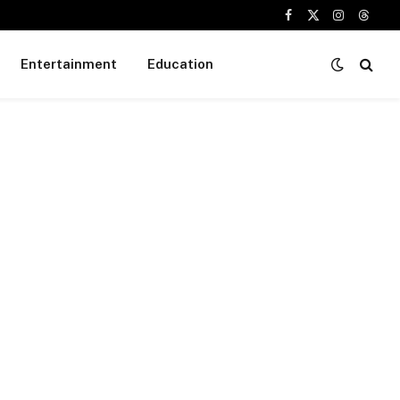
Facebook
X
Instagram
Threa
(Twitter)
Entertainment
Education