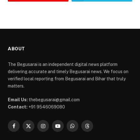
ABOUT
The Begusarai is an independent digital news platform
delivering accurate and timely Begusarai news. We focus on
verified local reporting from Begusarai and Bihar that truly
matters.
Email Us:
thebegusarai@gmail.com
Contact:
+91 9546069080
Facebook
X
Instagram
YouTube
WhatsApp
Threads
(Twitter)