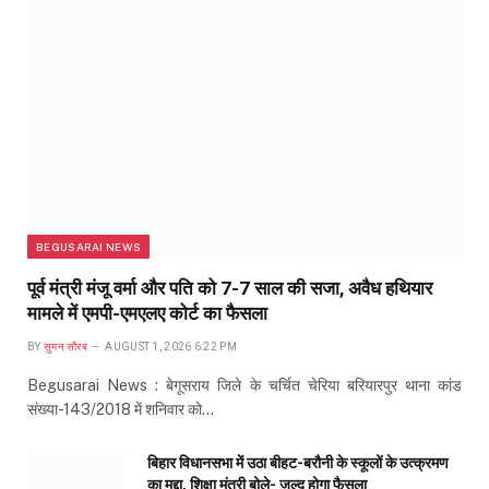
BEGUSARAI NEWS
पूर्व मंत्री मंजू वर्मा और पति को 7-7 साल की सजा, अवैध हथियार
मामले में एमपी-एमएलए कोर्ट का फैसला
BY
सुमन सौरब
AUGUST 1, 2026 6:22 PM
Begusarai News : बेगूसराय जिले के चर्चित चेरिया बरियारपुर थाना कांड
संख्या-143/2018 में शनिवार को…
बिहार विधानसभा में उठा बीहट-बरौनी के स्कूलों के उत्क्रमण
का मुद्दा, शिक्षा मंत्री बोले- जल्द होगा फैसला