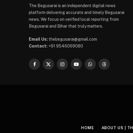
The Begusarai is an independent digital news
platform delivering accurate and timely Begusarai
news. We focus on verified local reporting from
Begusarai and Bihar that truly matters.
Email Us:
thebegusarai@gmail.com
Contact:
+91 9546069080
Facebook
X
Instagram
YouTube
WhatsApp
Threads
(Twitter)
HOME
ABOUT US | T