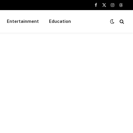
Facebook
X
Instagram
Threa
(Twitter)
Entertainment
Education