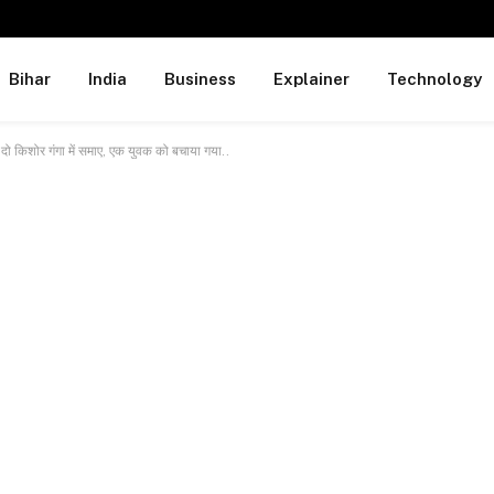
Bihar
India
Business
Explainer
Technology
ो किशोर गंगा में समाए, एक युवक को बचाया गया..