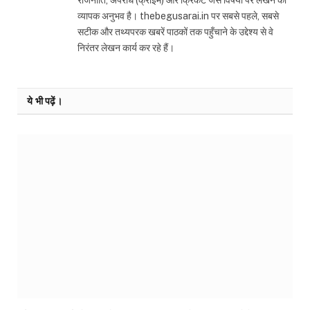
राजनीति, अपराध (क्राइम) और क्रिकेट जैसे विषयों पर लेखन का
व्यापक अनुभव है। thebegusarai.in पर सबसे पहले, सबसे
सटीक और तथ्यपरक खबरें पाठकों तक पहुँचाने के उद्देश्य से वे
निरंतर लेखन कार्य कर रहे हैं।
ये भी पढ़ें।