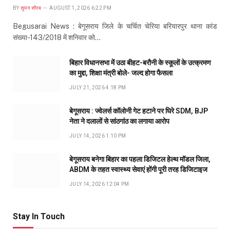
BY
सुमन सौरब
AUGUST 1, 2026 6:22 PM
Begusarai News : बेगूसराय जिले के चर्चित चेरिया बरियारपुर थाना कांड
संख्या-143/2018 में शनिवार को…
बिहार विधानसभा में उठा बीहट-बरौनी के स्कूलों के उत्क्रमण
का मुद्दा, शिक्षा मंत्री बोले- जल्द होगा फैसला
JULY 21, 2026 4:18 PM
बेगूसराय : ज्वेलर्स कॉलोनी गेट हटाने पर घिरे SDM, BJP
नेता ने दलालों से सांठगांठ का लगाया आरोप
JULY 14, 2026 1:10 PM
बेगूसराय बनेगा बिहार का पहला डिजिटल हेल्थ मॉडल जिला,
ABDM के तहत स्वास्थ्य सेवाएं होंगी पूरी तरह डिजिटाइज
JULY 14, 2026 12:04 PM
Stay In Touch