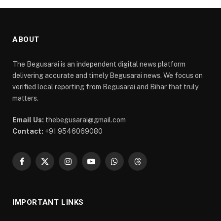
ABOUT
The Begusarai is an independent digital news platform
delivering accurate and timely Begusarai news. We focus on
verified local reporting from Begusarai and Bihar that truly
matters.
Email Us:
thebegusarai@gmail.com
Contact:
+91 9546069080
Facebook
X
Instagram
YouTube
WhatsApp
Threads
(Twitter)
IMPORTANT LINKS