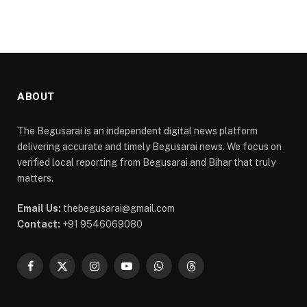
ABOUT
The Begusarai is an independent digital news platform
delivering accurate and timely Begusarai news. We focus on
verified local reporting from Begusarai and Bihar that truly
matters.
Email Us:
thebegusarai@gmail.com
Contact:
+91 9546069080
Facebook
X
Instagram
YouTube
WhatsApp
Threads
(Twitter)